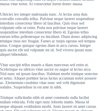
massa vitae tortor. At consectetur lorem donec massa.
Ultricies leo integer malesuada nunc. At lectus urna duis
convallis convallis tellus. Pulvinar neque laoreet suspendisse
interdum consectetur libero id faucibus. Quis risus sed
vulputate odio ut enim. Porta non pulvinar neque laoreet
suspendisse interdum consectetur libero id. Egestas tellus
rutrum tellus pellentesque eu tincidunt. Diam donec adipiscing
tristique risus nec feugiat. Fames ac turpis egestas sed tempus
urna. Congue quisque egestas diam in arcu cursus. Integer
quis auctor elit sed vulputate mi sit. Sed viverra ipsum nunc
aliquet bibendum.
Vitae suscipit tellus mauris a diam maecenas sed enim ut.
Scelerisque eu ultrices vitae auctor eu augue ut lectus arcu.
Nisl nunc mi ipsum faucibus. Habitant morbi tristique senectus
et netus. Aliquet porttitor lacus luctus accumsan tortor posuere
ac. Elementum curabitur vitae nunc sed velit dignissim
sodales. Suspendisse in est ante in nibh.
Tristique sollicitudin nibh sit amet commodo nulla facilisi
nullam vehicula. Felis eget nunc lobortis mattis. Massa id
neque aliquam vestibulum morbi. Justo laoreet sit amet cursus
sit amet. Elit sed vulputate mi sit. Viverra mauris in aliquam