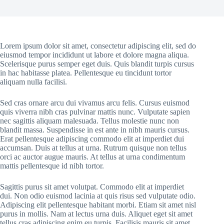
Lorem ipsum dolor sit amet, consectetur adipiscing elit, sed do
eiusmod tempor incididunt ut labore et dolore magna aliqua.
Scelerisque purus semper eget duis. Quis blandit turpis cursus
in hac habitasse platea. Pellentesque eu tincidunt tortor
aliquam nulla facilisi.
Sed cras ornare arcu dui vivamus arcu felis. Cursus euismod
quis viverra nibh cras pulvinar mattis nunc. Vulputate sapien
nec sagittis aliquam malesuada. Tellus molestie nunc non
blandit massa. Suspendisse in est ante in nibh mauris cursus.
Erat pellentesque adipiscing commodo elit at imperdiet dui
accumsan. Duis at tellus at urna. Rutrum quisque non tellus
orci ac auctor augue mauris. At tellus at urna condimentum
mattis pellentesque id nibh tortor.
Sagittis purus sit amet volutpat. Commodo elit at imperdiet
dui. Non odio euismod lacinia at quis risus sed vulputate odio.
Adipiscing elit pellentesque habitant morbi. Etiam sit amet nisl
purus in mollis. Nam at lectus urna duis. Aliquet eget sit amet
tellus cras adipiscing enim eu turpis. Facilisis mauris sit amet