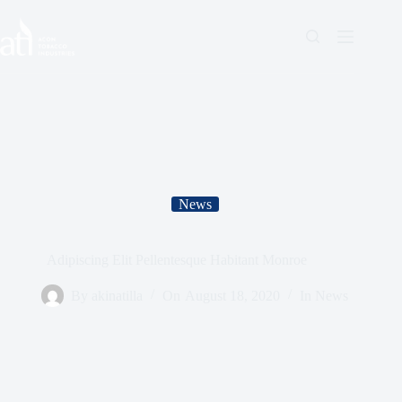
News
Adipiscing Elit Pellentesque Habitant Monroe
By
akinatilla
On
August 18, 2020
In
News